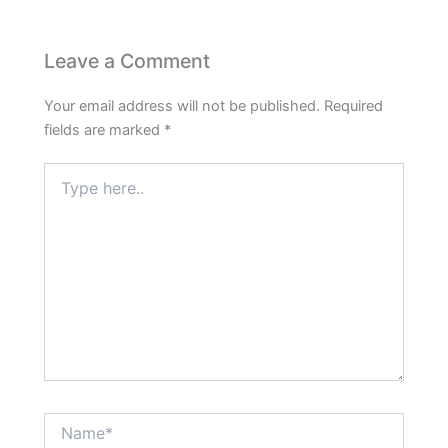
Leave a Comment
Your email address will not be published.
Required
fields are marked
*
Type
here..
Name*