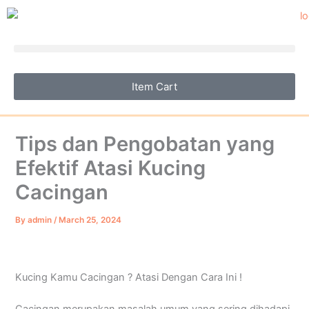
Skip
to
content
Item Cart
Tips dan Pengobatan yang
Efektif Atasi Kucing
Cacingan
By
admin
/
March 25, 2024
Kucing Kamu Cacingan ?
Atasi Dengan Cara Ini !
Cacingan merupakan masalah umum yang sering dihadapi