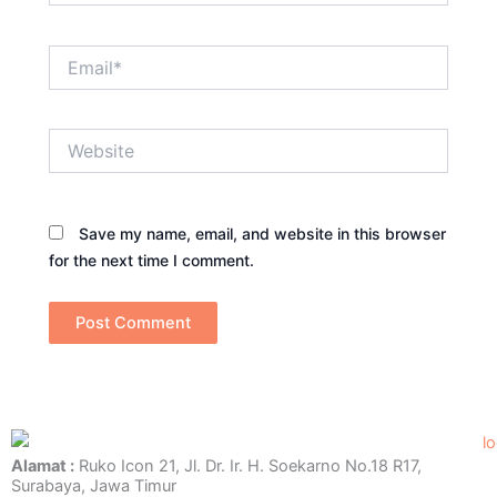
Email*
Website
Save my name, email, and website in this browser
for the next time I comment.
Alamat :
Ruko Icon 21, Jl. Dr. Ir. H. Soekarno No.18 R17,
Surabaya, Jawa Timur