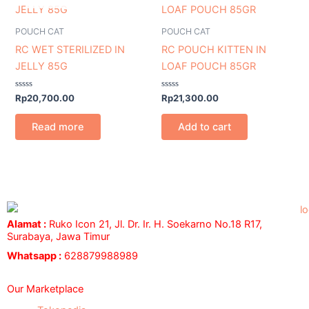
POUCH CAT
POUCH CAT
RC WET STERILIZED IN
RC POUCH KITTEN IN
JELLY 85G
LOAF POUCH 85GR
Rated
Rated
Rp
20,700.00
Rp
21,300.00
0
0
out
out
of
of
Read more
Add to cart
5
5
Alamat :
Ruko Icon 21, Jl. Dr. Ir. H. Soekarno No.18 R17,
Surabaya, Jawa Timur
Whatsapp :
628879988989
Our Marketplace