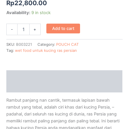
Rp
22,800.00
Availability:
9 in stock
Add to cart
-
+
SKU:
B003221
Category:
POUCH CAT
Tag:
wet food untuk kucing ras persian
Description
Additional information
Rambut panjang nan cantik, termasuk lapisan bawah
rambut yang tebal, adalah ciri khas dari kucing Persia, –
padahal, dari seluruh ras kucing di dunia, ras Persia yang
memiliki rambut paling panjang dan paling tebal. Ini berarti
bahwa kucing Persia anda mendapatkan manfaat dari