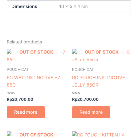
Dimensions
10 × 5 × 1 cm
Related products
OUT OF STOCK
OUT OF STOCK
POUCH CAT
POUCH CAT
RC WET INSTINCTIVE +7
RC POUCH INSTINCTIVE
85G
JELLY 85GR
Rated
Rated
Rp
20,700.00
Rp
20,700.00
0
0
out
out
of
of
Read more
Read more
5
5
OUT OF STOCK