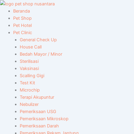
3
5
2
1
Skip
p
7
9
1
to
Beranda
r
p
p
p
content
Pet Shop
o
r
r
r
Pet Hotel
d
o
o
o
Pet Clinic
u
d
d
d
General Check Up
c
u
u
u
House Call
t
c
c
c
Bedah Mayor / Minor
s
t
t
t
Sterilisasi
s
s
s
Vaksinasi
Scalling Gigi
Test Kit
Microchip
Terapi Akupuntur
Nebulizer
Pemeriksaan USG
Pemeriksaan Mikroskop
Pemeriksaan Darah
Pemeriksaan Rekam Jantung