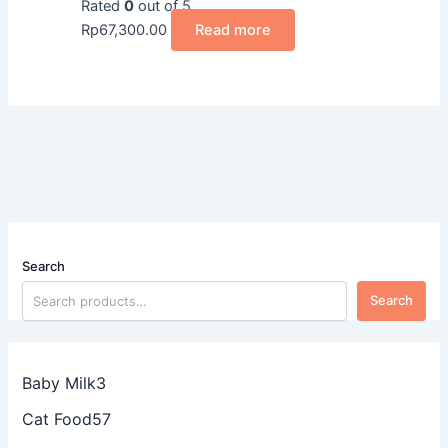
Rated
0
out of 5
Rp
67,300.00
Read more
Search
Search
Baby Milk
3
Cat Food
57