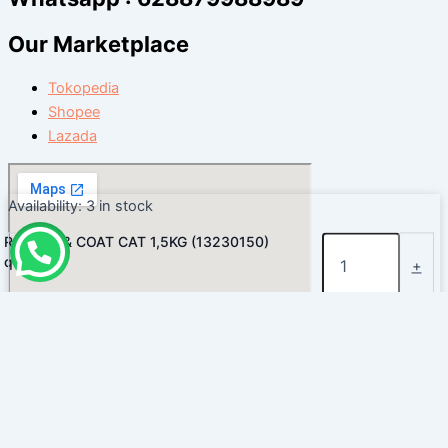
Our Marketplace
Tokopedia
Shopee
Lazada
Availability:
3 in stock
RC SKIN & COAT CAT 1,5KG (13230150)
quantity
-
+
Add to cart