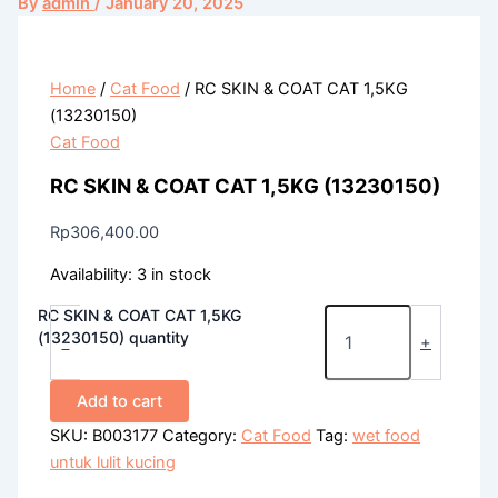
By
admin
/
January 20, 2025
Home
/
Cat Food
/ RC SKIN & COAT CAT 1,5KG
(13230150)
Cat Food
RC SKIN & COAT CAT 1,5KG (13230150)
Rp
306,400.00
Availability:
3 in stock
RC SKIN & COAT CAT 1,5KG
(13230150) quantity
-
+
Add to cart
SKU:
B003177
Category:
Cat Food
Tag:
wet food
untuk lulit kucing