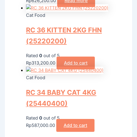
Rp
626,200.00
Read more
Cat Food
RC 36 KITTEN 2KG FHN
(25220200)
Rated
0
out of 5
Rp
313,200.00
Add to cart
Cat Food
RC 34 BABY CAT 4KG
(25440400)
Rated
0
out of 5
Rp
587,000.00
Add to cart