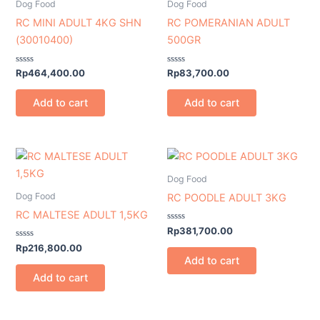
Dog Food
Dog Food
RC MINI ADULT 4KG SHN
RC POMERANIAN ADULT
(30010400)
500GR
Rated
Rated
Rp
464,400.00
Rp
83,700.00
0
0
out
out
of
of
Add to cart
Add to cart
5
5
Dog Food
Dog Food
RC POODLE ADULT 3KG
RC MALTESE ADULT 1,5KG
Rated
Rp
381,700.00
0
Rated
out
Rp
216,800.00
0
of
Add to cart
out
5
of
Add to cart
5