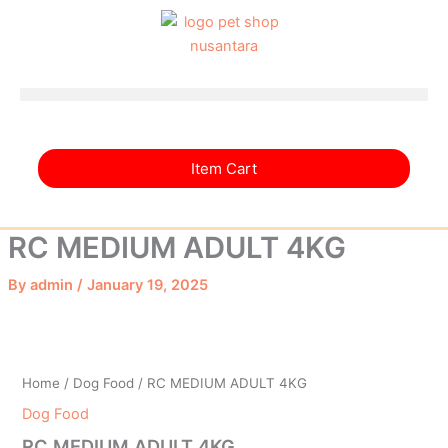
4KG
Skip
quantity
to
content
Item Cart
RC MEDIUM ADULT 4KG
By
admin
/
January 19, 2025
RC
MEDIUM
ADULT
Home
/
Dog Food
/ RC MEDIUM ADULT 4KG
4KG
quantity
Dog Food
RC MEDIUM ADULT 4KG