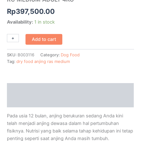
Rp
397,500.00
Availability:
1 in stock
+
-
Add to cart
SKU:
B003116
Category:
Dog Food
Tag:
dry food anjing ras medium
Description
Additional information
Pada usia 12 bulan, anjing berukuran sedang Anda kini
telah menjadi anjing dewasa dalam hal pertumbuhan
fisiknya. Nutrisi yang baik selama tahap kehidupan ini tetap
penting seperti saat anjing Anda masih tumbuh.