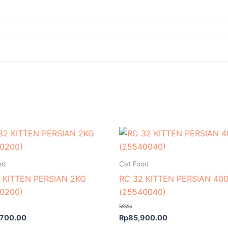
od
Cat Food
 KITTEN PERSIAN 2KG
RC 32 KITTEN PERSIAN 40
0200)
(25540040)
Rated
,700.00
Rp
85,900.00
0