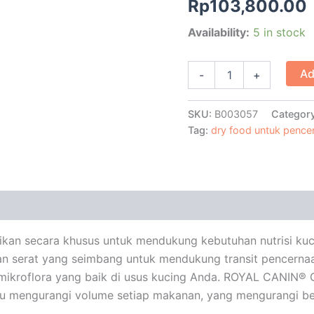
Rp
103,800.00
quantity
Availability:
5 in stock
Ad
-
+
SKU:
B003057
Categor
Tag:
dry food untuk pence
ikan secara khusus untuk mendukung kebutuhan nutrisi ku
dan serat yang seimbang untuk mendukung transit pencernaa
roflora yang baik di usus kucing Anda. ROYAL CANIN® Ga
ntu mengurangi volume setiap makanan, yang mengurangi b