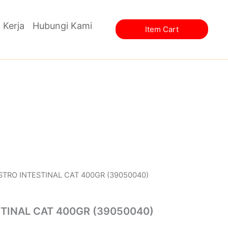
400GR
(39050040)
quantity
 Kerja
Hubungi Kami
Item Cart
STRO INTESTINAL CAT 400GR (39050040)
TINAL CAT 400GR (39050040)