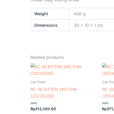
Weight
400 g
Dimensions
20 × 10 × 1 cm
Related products
Cat Food
Cat Fo
RC 36 KITTEN 2KG FHN
RC 32
(25220200)
(2554
Rated
Rated
Rp
313,200.00
Rp
371
0
0