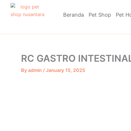
Skip
to
Beranda
Pet Shop
Pet H
content
RC GASTRO INTESTINA
By
admin
/
January 15, 2025