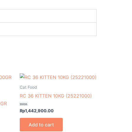
Cat Food
RC 36 KITTEN 10KG (25221000)
0GR
Rated
Rp
1,442,900.00
0
out
of
Add to cart
5