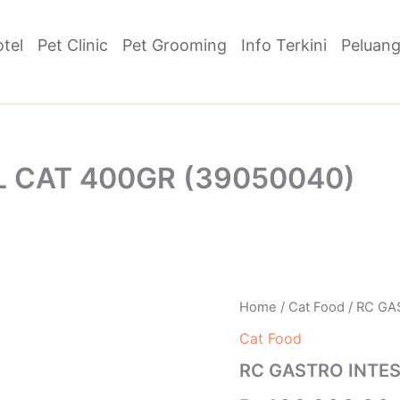
otel
Pet Clinic
Pet Grooming
Info Terkini
Peluang
L CAT 400GR (39050040)
RC
Home
/
Cat Food
/ RC GA
GASTRO
Cat Food
INTESTINAL
CAT
RC GASTRO INTES
400GR
(39050040)