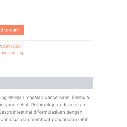
d to cart
y:
Cat Food
rnaan kucing
cing dengan masalah pencernaan. Formula
n yang sehat. Prebiotik juga disertakan
strointestinal diformulasikan dengan
eban usus dan membuat pencernaan lebih