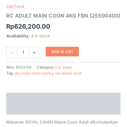
FBN
Cat Food
(25500400)
RC ADULT MAIN COON 4KG FBN (25500400)
quantity
Rp
626,200.00
Availability:
3 in stock
Add to cart
-
+
SKU:
B003106
Category:
Cat Food
Tag:
dry food untuk kucing ras maine coon
Description
Additional information
Makanan ROYAL CANIN Maine Coon Adult diformulasikan