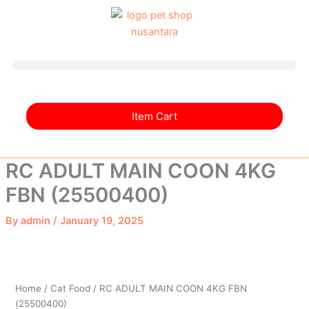
COON
Skip
4KG
to
FBN
content
(25500400)
quantity
Item Cart
RC ADULT MAIN COON 4KG
FBN (25500400)
By
admin
/
January 19, 2025
RC
ADULT
MAIN
Home
/
Cat Food
/ RC ADULT MAIN COON 4KG FBN
COON
(25500400)
4KG