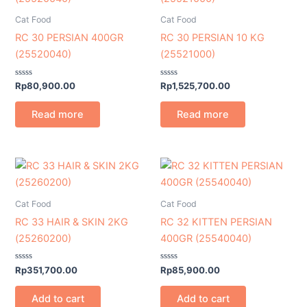
Cat Food
Cat Food
RC 30 PERSIAN 400GR
RC 30 PERSIAN 10 KG
(25520040)
(25521000)
Rated
Rated
Rp
80,900.00
Rp
1,525,700.00
0
0
out
out
of
of
Read more
Read more
5
5
Cat Food
Cat Food
RC 33 HAIR & SKIN 2KG
RC 32 KITTEN PERSIAN
(25260200)
400GR (25540040)
Rated
Rated
Rp
351,700.00
Rp
85,900.00
0
0
out
out
of
of
Add to cart
Add to cart
5
5